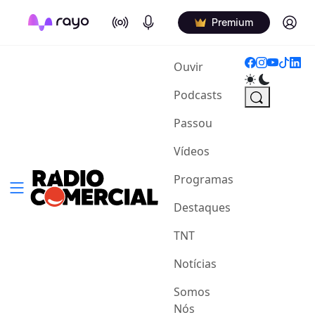
On Air
Podcasts
Log in
Premium
(current)
Ouvir
Podcasts
Passou
Vídeos
Programas
Destaques
TNT
Notícias
Somos
Nós