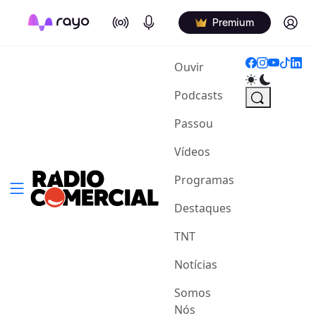
On Air
Podcasts
Log in
Premium
(current)
Ouvir
Podcasts
Passou
Vídeos
Programas
Destaques
TNT
Notícias
Somos
Nós