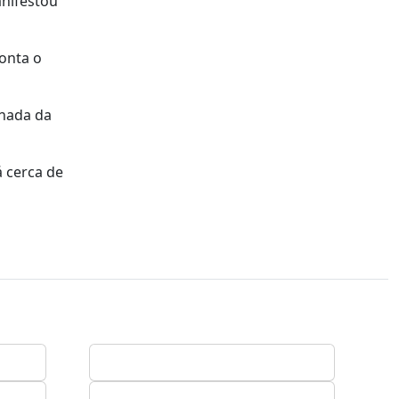
anifestou
onta o
rnada da
 cerca de