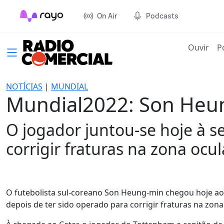
On Air
Podcasts
(cur
Ouvir
P
NOTÍCIAS
|
MUNDIAL
Mundial2022: Son Heun
O jogador juntou-se hoje à s
corrigir fraturas na zona ocul
O futebolista sul-coreano Son Heung-min chegou hoje ao C
depois de ter sido operado para corrigir fraturas na zon