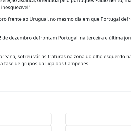
seleção asiática, orientada pelo português Paulo Bento, m
inesquecível".
mbro frente ao Uruguai, no mesmo dia em que Portugal defr
2 de dezembro defrontam Portugal, na terceira e última jo
reana, sofreu várias fraturas na zona do olho esquerdo há
a fase de grupos da Liga dos Campeões.