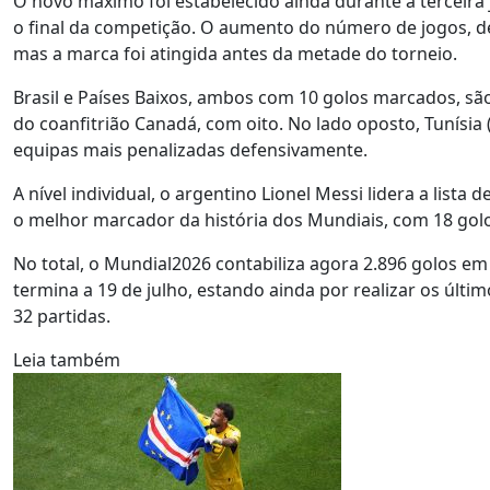
O novo máximo foi estabelecido ainda durante a terceira
o final da competição. O aumento do número de jogos, de 
mas a marca foi atingida antes da metade do torneio.
Brasil e Países Baixos, ambos com 10 golos marcados, sã
do coanfitrião Canadá, com oito. No lado oposto, Tunísia (
equipas mais penalizadas defensivamente.
A nível individual, o argentino Lionel Messi lidera a list
o melhor marcador da história dos Mundiais, com 18 gol
No total, o Mundial2026 contabiliza agora 2.896 golos e
termina a 19 de julho, estando ainda por realizar os últi
32 partidas.
Leia também