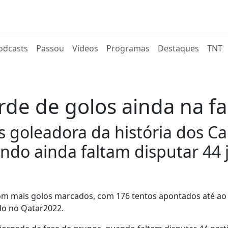
rent)
odcasts
Passou
Vídeos
Programas
Destaques
TNT
de de golos ainda na f
ais goleadora da história dos
do ainda faltam disputar 44 
com mais golos marcados, com 176 tentos apontados até ao
do no Qatar2022.