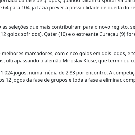
 jornada da fase de grupos, quando faltam disputar 44 part
64 para 104, já fazia prever a possibilidade de queda do r
o as seleções que mais contribuíram para o novo registo, s
12 golos sofridos), Qatar (10) e o estreante Curaçau (9) fo
a de melhores marcadores, com cinco golos em dois jogos, e 
os, ultrapassando o alemão Miroslav Klose, que terminou c
m 1.024 jogos, numa média de 2,83 por encontro. A competi
mos 12 jogos da fase de grupos e toda a fase a eliminar, com