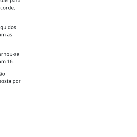
idas para
ecorde,
eguidos
ram as
tornou-se
om 16.
ção
posta por