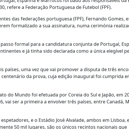
tugal, Espanha e Marrocos foi dado aos responsáveis da 
, refere a Federação Portuguesa de Futebol (FPF).
entes das federações portuguesa (FPF), Fernando Gomes, 
terem formalizado a sua assinatura, numa cerimónia realiz
ro passo formal para a candidatura conjunta de Portugal, Es
ntinentes e já tinha sido declarada como a única elegível pe
is países, uma vez que vai promover a disputa de três enco
centenário da prova, cuja edição inaugural foi cumprida 
to do Mundo foi efetuada por Coreia do Sul e Japão, em 2
 vai ser a primeira a envolver três países, entre Canadá, 
espetadores, e o Estádio José Alvalade, ambos em Lisboa, 
ente 50 mil lugares, são os únicos recintos nacionais que