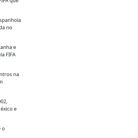
FIFA que
espanhola
ada no
panha e
la FIFA
ntros na
em
002,
México e
e o