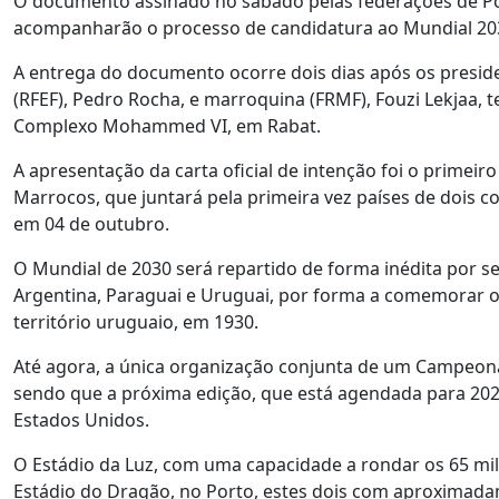
O documento assinado no sábado pelas federações de Por
acompanharão o processo de candidatura ao Mundial 2030
A entrega do documento ocorre dois dias após os presid
(RFEF), Pedro Rocha, e marroquina (FRMF), Fouzi Lekjaa, 
Complexo Mohammed VI, em Rabat.
A apresentação da carta oficial de intenção foi o primei
Marrocos, que juntará pela primeira vez países de dois co
em 04 de outubro.
O Mundial de 2030 será repartido de forma inédita por se
Argentina, Paraguai e Uruguai, por forma a comemorar o 
território uruguaio, em 1930.
Até agora, a única organização conjunta de um Campeona
sendo que a próxima edição, que está agendada para 2026,
Estados Unidos.
O Estádio da Luz, com uma capacidade a rondar os 65 mil 
Estádio do Dragão, no Porto, estes dois com aproximadam