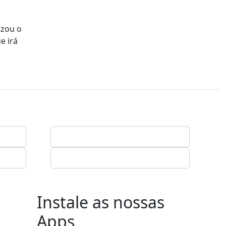
izou o
e irá
Instale as nossas
Apps