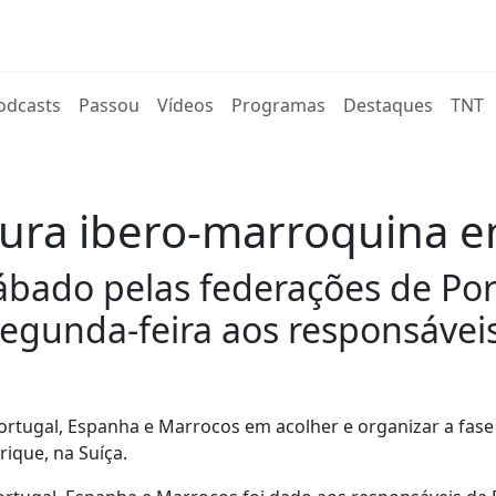
rent)
odcasts
Passou
Vídeos
Programas
Destaques
TNT
ura ibero-marroquina e
bado pelas federações de Por
segunda-feira aos responsáveis
ortugal, Espanha e Marrocos em acolher e organizar a fase 
rique, na Suíça.