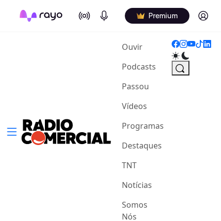
On Air
Podcasts
Log in
Premium
(current)
Ouvir
Podcasts
Passou
Vídeos
Programas
Destaques
TNT
Notícias
Somos
Nós