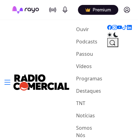
On Air
Podcasts
Log in
Premium
(current)
Ouvir
Podcasts
Passou
Vídeos
Programas
Destaques
TNT
Notícias
Somos
Nós