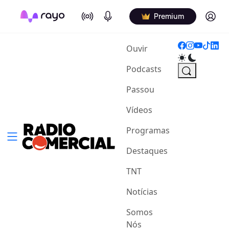
On Air
Podcasts
Log in
Premium
(current)
Ouvir
Podcasts
Passou
Vídeos
Programas
Destaques
TNT
Notícias
Somos
Nós