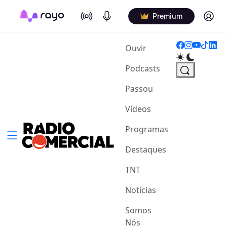
On Air
Podcasts
Log in
Premium
(current)
Ouvir
Podcasts
Passou
Vídeos
Programas
Destaques
TNT
Notícias
Somos
Nós