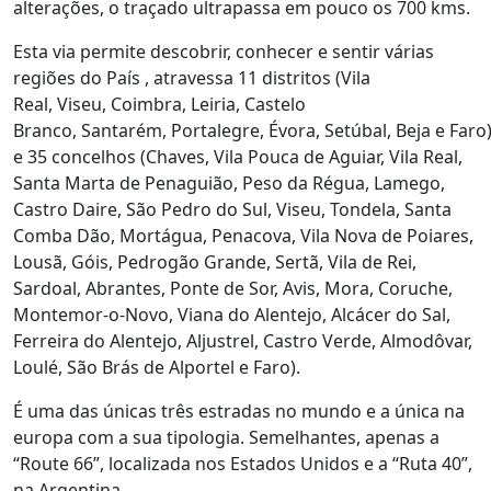
alterações, o traçado ultrapassa em pouco os 700 kms.
Esta via permite descobrir, conhecer e sentir várias
regiões do País , atravessa 11 distritos (Vila
Real, Viseu, Coimbra, Leiria, Castelo
Branco, Santarém, Portalegre, Évora, Setúbal, Beja e Faro
e 35 concelhos (Chaves, Vila Pouca de Aguiar, Vila Real,
Santa Marta de Penaguião, Peso da Régua, Lamego,
Castro Daire, São Pedro do Sul, Viseu, Tondela, Santa
Comba Dão, Mortágua, Penacova, Vila Nova de Poiares,
Lousã, Góis, Pedrogão Grande, Sertã, Vila de Rei,
Sardoal, Abrantes, Ponte de Sor, Avis, Mora, Coruche,
Montemor-o-Novo, Viana do Alentejo, Alcácer do Sal,
Ferreira do Alentejo, Aljustrel, Castro Verde, Almodôvar,
Loulé, São Brás de Alportel e Faro).
É uma das únicas três estradas no mundo e a única na
europa com a sua tipologia. Semelhantes, apenas a
“Route 66”, localizada nos Estados Unidos e a “Ruta 40”,
na Argentina.