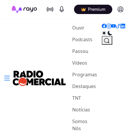
On Air
Podcasts
Log in
Premium
(current)
Ouvir
Podcasts
Passou
Vídeos
Programas
Destaques
TNT
Notícias
Somos
Nós