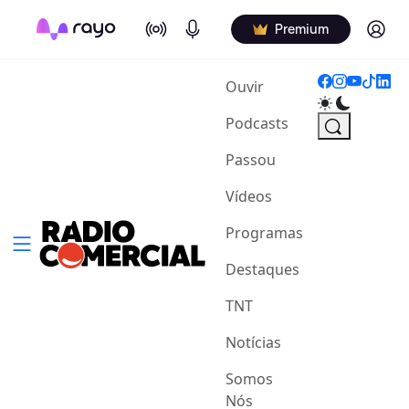
On Air
Podcasts
Log in
Premium
(current)
Ouvir
Podcasts
Passou
Vídeos
Programas
Destaques
TNT
Notícias
Somos
Nós