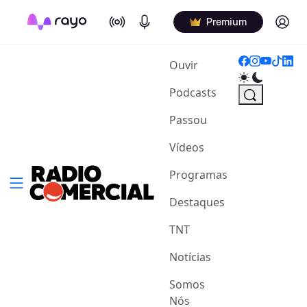
On Air
Podcasts
Log in
Premium
(current)
Ouvir
Podcasts
Passou
Vídeos
Programas
Destaques
TNT
Notícias
Somos
Nós