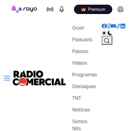
On Air
Podcasts
Log in
Premium
(current)
Ouvir
Podcasts
Passou
Vídeos
Programas
Destaques
TNT
Notícias
Somos
Nós