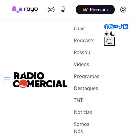
On Air
Podcasts
Log in
Premium
(current)
Ouvir
Podcasts
Passou
Vídeos
Programas
Destaques
TNT
Notícias
Somos
Nós