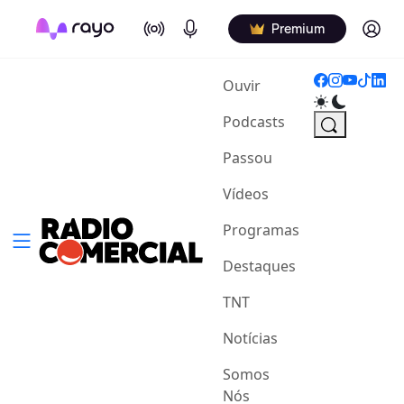
On Air
Podcasts
Log in
Premium
(current)
Ouvir
Podcasts
Passou
Vídeos
Programas
Destaques
TNT
Notícias
Somos
Nós