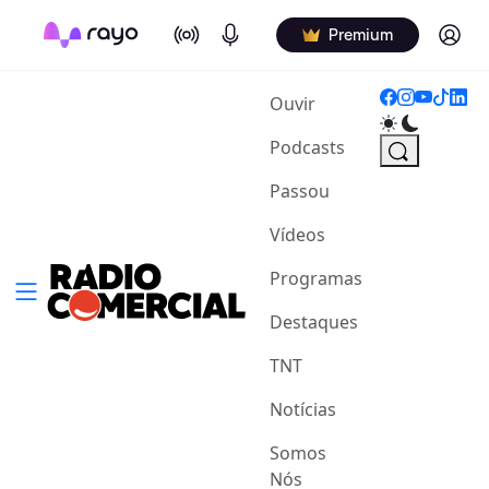
On Air
Podcasts
Log in
Premium
(current)
Ouvir
Podcasts
Passou
Vídeos
Programas
Destaques
TNT
Notícias
Somos
Nós