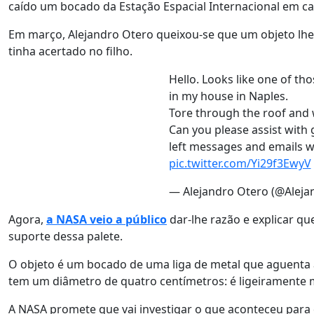
caído um bocado da Estação Espacial Internacional em ca
Em março, Alejandro Otero queixou-se que um objeto lhe 
tinha acertado no filho.
Hello. Looks like one of th
in my house in Naples.
Tore through the roof and w
Can you please assist with 
left messages and emails w
pic.twitter.com/Yi29f3EwyV
— Alejandro Otero (@Aleja
Agora,
a NASA veio a público
dar-lhe razão e explicar qu
suporte dessa palete.
O objeto é um bocado de uma liga de metal que aguenta 
tem um diâmetro de quatro centímetros: é ligeiramente m
A NASA promete que vai investigar o que aconteceu para 