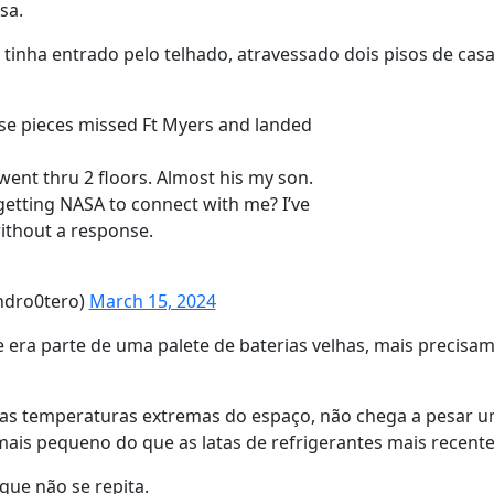
sa.
tinha entrado pelo telhado, atravessado dois pisos de cas
ose pieces missed Ft Myers and landed
ent thru 2 floors. Almost his my son.
getting NASA to connect with me? I’ve
ithout a response.
ndro0tero)
March 15, 2024
e era parte de uma palete de baterias velhas, mais precisa
as temperaturas extremas do espaço, não chega a pesar u
ais pequeno do que as latas de refrigerantes mais recente
que não se repita.