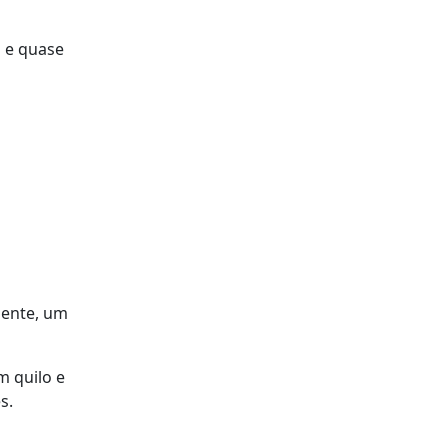
a e quase
mente, um
m quilo e
s.