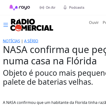
On Air
Podcasts
(cur
Ouvir
P
NOTÍCIAS
|
A SÉRIO
NASA confirma que peça
numa casa na Flórida
Objeto é pouco mais pequeno
palete de baterias velhas.
A NASA confirmou que um habitante da Florida tinha razão