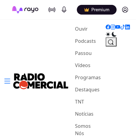
On Air
Podcasts
Log in
Premium
(current)
Ouvir
Podcasts
Passou
Vídeos
Programas
Destaques
TNT
Notícias
Somos
Nós