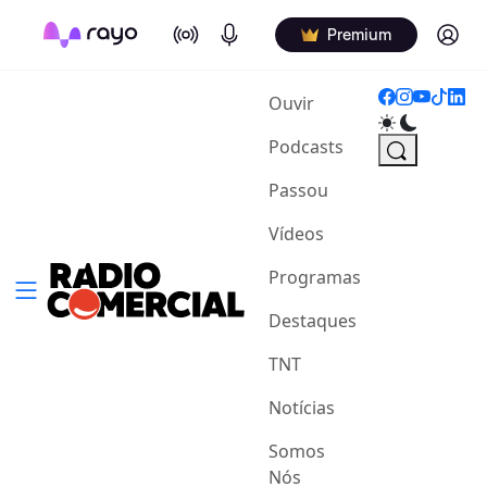
On Air
Podcasts
Log in
Premium
(current)
Ouvir
Podcasts
Passou
Vídeos
Programas
Destaques
TNT
Notícias
Somos
Nós