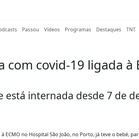
rent)
odcasts
Passou
Vídeos
Programas
Destaques
TNT
a com covid-19 ligada à
e está internada desde 7 de d
 à ECMO no Hospital São João, no Porto, já teve o bebé, pa