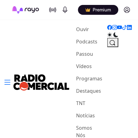
On Air
Podcasts
Log in
Premium
(current)
Ouvir
Podcasts
Passou
Vídeos
Programas
Destaques
TNT
Notícias
Somos
Nós