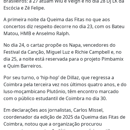
brasileiros: a 27 atuam Wiu e Veigh e no dia 28 DJ LK da
Escócia e Zé Felipe.
A primeira noite da Queima das Fitas no que aos
concertos diz respeito decorre no dia 23, com os Bateu
Matou, HMB e Anselmo Ralph.
No dia 24, o cartaz propõe os Napa, vencedores do
Festival da Canção, Miguel Luz e Richie Campbell e, no
dia 25, a noite está reservada para o projeto Pimbamix
e Quim Barreiros.
Por seu turno, o ‘hip-hop’ de Dillaz, que regressa a
Coimbra pela terceira vez nos últimos quatro anos, e do
luso-moçambicano Plutónio, têm encontro marcado
com o público estudantil de Coimbra no dia 30.
Em declarações aos jornalistas, Carlos Missel,
coordenador da edição de 2025 da Queima das Fitas de
Coimbra, notou que a organização procurou