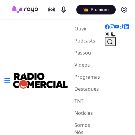
On Air
Podcasts
Log in
Premium
(current)
Ouvir
Podcasts
Passou
Vídeos
Programas
Destaques
TNT
Notícias
Somos
Nós