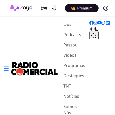
On Air
Podcasts
Log in
Premium
(current)
Ouvir
Podcasts
Passou
Vídeos
Programas
Destaques
TNT
Notícias
Somos
Nós