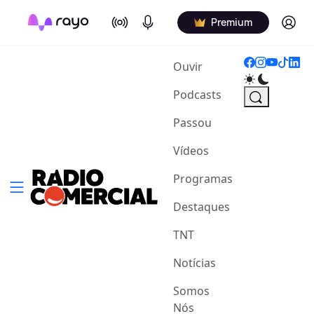
On Air
Podcasts
Log in
Premium
(current)
Ouvir
Podcasts
Passou
Vídeos
Programas
Destaques
TNT
Notícias
Somos
Nós