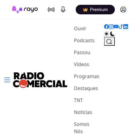
On Air
Podcasts
Log in
Premium
(current)
Ouvir
Podcasts
Passou
Vídeos
Programas
Destaques
TNT
Notícias
Somos
Nós