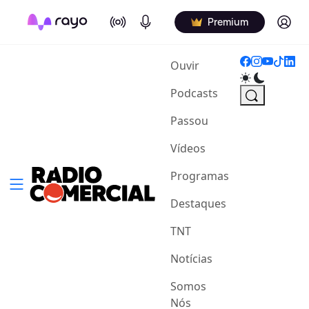
On Air
Podcasts
Log in
Premium
(current)
Ouvir
Podcasts
Passou
Vídeos
Programas
Destaques
TNT
Notícias
Somos
Nós