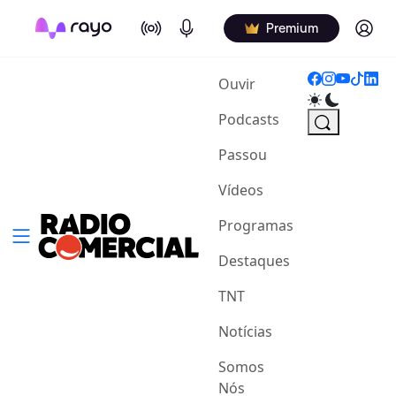
On Air
Podcasts
Log in
Premium
(current)
Ouvir
Podcasts
Passou
Vídeos
Programas
Destaques
TNT
Notícias
Somos
Nós