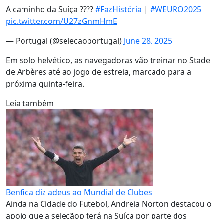
A caminho da Suíça ????
#FazHistória
|
#WEURO2025
pic.twitter.com/U27zGnmHmE
— Portugal (@selecaoportugal)
June 28, 2025
Em solo helvético, as navegadoras vão treinar no Stade
de Arbères até ao jogo de estreia, marcado para a
próxima quinta-feira.
Leia também
Benfica diz adeus ao Mundial de Clubes
Ainda na Cidade do Futebol, Andreia Norton destacou o
apoio que a seleçãop terá na Suíça por parte dos