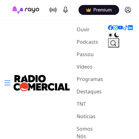
On Air
Podcasts
Log in
Premium
(current)
Ouvir
Podcasts
Passou
Vídeos
Programas
Destaques
TNT
Notícias
Somos
Nós