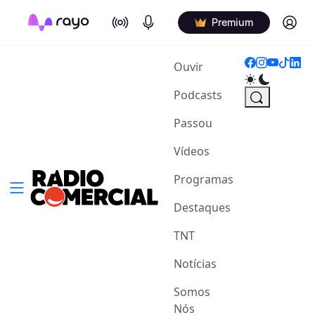
On Air
Podcasts
Log in
Premium
(current)
Ouvir
Podcasts
Passou
Vídeos
Programas
Destaques
TNT
Notícias
Somos
Nós