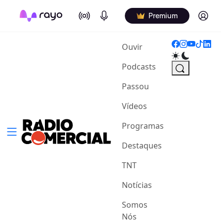
On Air
Podcasts
Log in
Premium
(current)
Ouvir
Podcasts
Passou
Vídeos
Programas
Destaques
TNT
Notícias
Somos
Nós