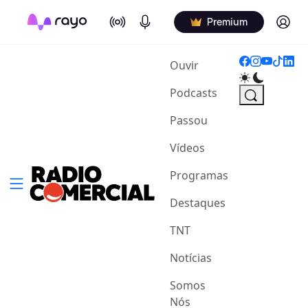
On Air
Podcasts
Log in
Premium
(current)
Ouvir
Podcasts
Passou
Vídeos
Programas
Destaques
TNT
Notícias
Somos
Nós