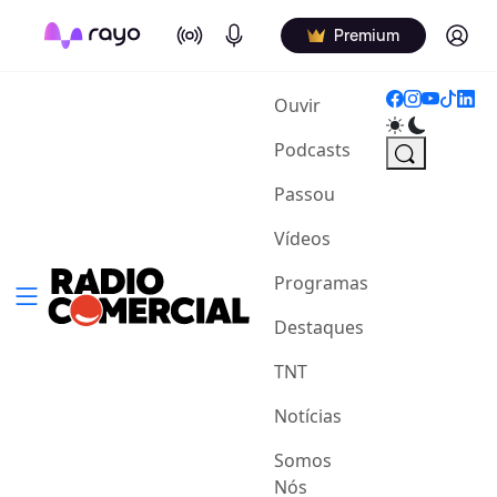
On Air
Podcasts
Log in
Premium
(current)
Ouvir
Podcasts
Passou
Vídeos
Programas
Destaques
TNT
Notícias
Somos
Nós