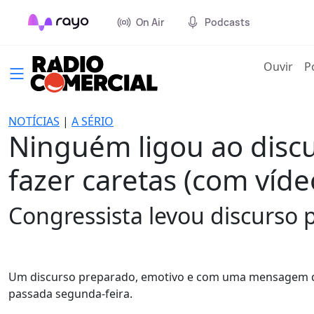
On Air
Podcasts
(cur
Ouvir
P
NOTÍCIAS
|
A SÉRIO
Ninguém ligou ao discur
fazer caretas (com víde
Congressista levou discurso 
Um discurso preparado, emotivo e com uma mensagem de
passada segunda-feira.