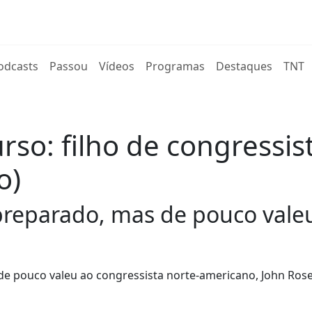
rent)
odcasts
Passou
Vídeos
Programas
Destaques
TNT
so: filho de congressist
o)
preparado, mas de pouco vale
 pouco valeu ao congressista norte-americano, John Ros