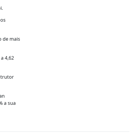
i.
dos
o de mais
 a 4,62
trutor
san
% a sua