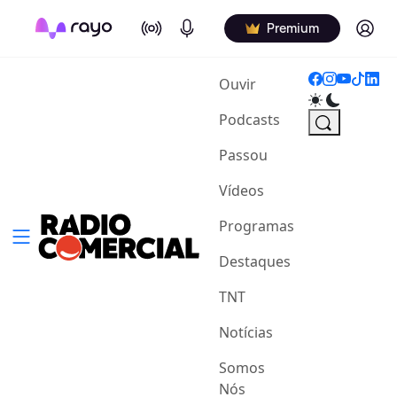
On Air
Podcasts
Log in
Premium
(current)
Ouvir
Podcasts
Passou
Vídeos
Programas
Destaques
TNT
Notícias
Somos
Nós