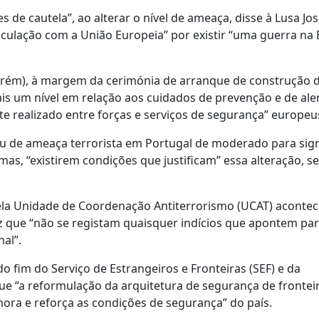
 de cautela”, ao alterar o nível de ameaça, disse à Lusa Jos
rticulação com a União Europeia” por existir “uma guerra na
arém), à margem da cerimónia de arranque de construção 
is um nível em relação aos cuidados de prevenção e de ale
e realizado entre forças e serviços de segurança” europe
au de ameaça terrorista em Portugal de moderado para signi
amas, “existirem condições que justificam” essa alteração, 
pela Unidade de Coordenação Antiterrorismo (UCAT) acontec
z que “não se registam quaisquer indícios que apontem par
al”.
 fim do Serviço de Estrangeiros e Fronteiras (SEF) e da
ue “a reformulação da arquitetura de segurança de frontei
hora e reforça as condições de segurança” do país.