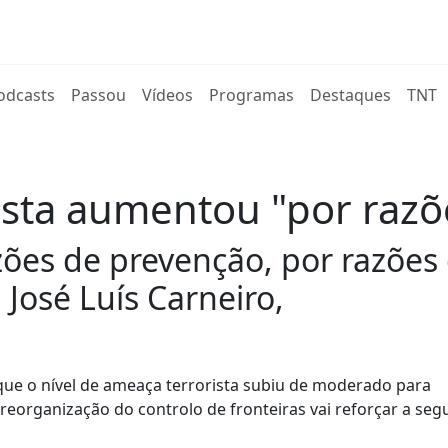
rent)
odcasts
Passou
Vídeos
Programas
Destaques
TNT
ista aumentou "por raz
zões de prevenção, por razões d
 José Luís Carneiro,
 que o nível de ameaça terrorista subiu de moderado para
 reorganização do controlo de fronteiras vai reforçar a se