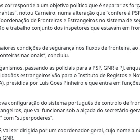
s corresponde a um objetivo político que é separar as forç
grantes”, notou Carneiro, numa alteração que “confere à PS
 Coordenação de Fronteiras e Estrangeiros no sistema de s
ão e trabalho conjunto dos inspetores que estavam em fron
aiores condições de segurança nos fluxos de fronteira, ao 
onteiras nacionais”, concluiu.
ganismos, passando as policiais para a PSP, GNR e PJ, enqu
idadãos estrangeiros vão para o Instituto de Registos e No
A), presidida por Luís Goes Pinheiro e que entra em funçõe
va configuração do sistema português de controlo de fron
angeiros, que vai funcionar sob a alçada do secretário-ger
F” com “superpoderes”.
EF, vai ser dirigida por um coordenador-geral, cujo nome ai
e GNR.