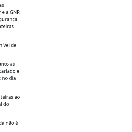
as
P e à GNR
egurança
teiras
nível de
anto as
tariado e
s no dia
teiras ao
al do
nda não é