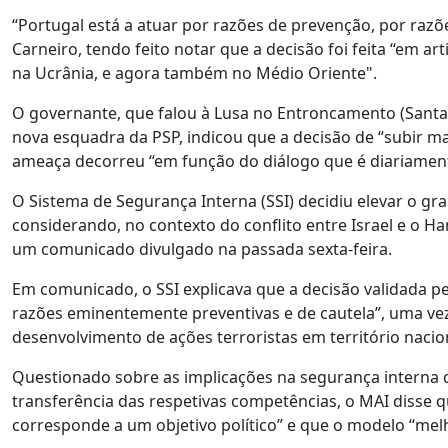
“Portugal está a atuar por razões de prevenção, por razões
Carneiro, tendo feito notar que a decisão foi feita “em a
na Ucrânia, e agora também no Médio Oriente".
O governante, que falou à Lusa no Entroncamento (Sant
nova esquadra da PSP, indicou que a decisão de “subir ma
ameaça decorreu “em função do diálogo que é diariament
O Sistema de Segurança Interna (SSI) decidiu elevar o gr
considerando, no contexto do conflito entre Israel e o H
um comunicado divulgado na passada sexta-feira.
Em comunicado, o SSI explicava que a decisão validada 
razões eminentemente preventivas e de cautela”, uma ve
desenvolvimento de ações terroristas em território nacion
Questionado sobre as implicações na segurança interna do
transferência das respetivas competências, o MAI disse q
corresponde a um objetivo político” e que o modelo “mel