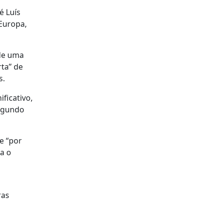
é Luís
 Europa,
de uma
rta” de
us.
ficativo,
segundo
e “por
a o
ras