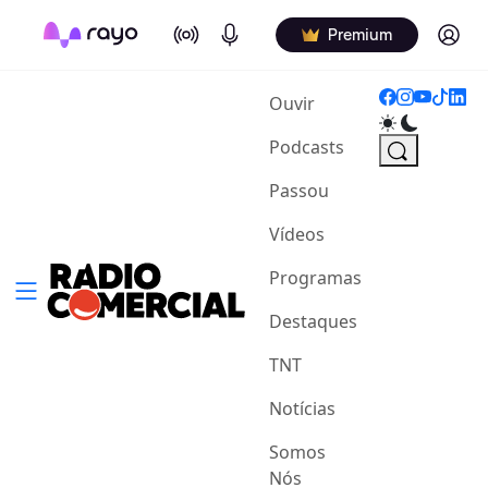
On Air
Podcasts
Log in
Premium
(current)
Ouvir
Podcasts
Passou
Vídeos
Programas
Destaques
TNT
Notícias
Somos
Nós