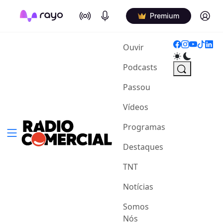
On Air
Podcasts
Log in
Premium
(current)
Ouvir
Podcasts
Passou
Vídeos
Programas
Destaques
TNT
Notícias
Somos
Nós