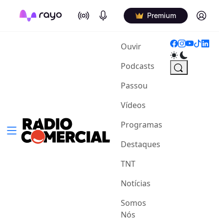
On Air
Podcasts
Log in
Premium
(current)
Ouvir
Podcasts
Passou
Vídeos
Programas
Destaques
TNT
Notícias
Somos
Nós