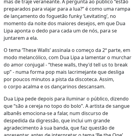
mas de traje veraneante. A pergunta ao público “estão
preparados para viajar para a lua?” é como uma rampa
de lançamento do foguetão funky ‘Levitating’, no
momento da noite dos maiores desejos, em que Dua
Lipa aponta o dedo para cada um de nós, para se
juntarem a ela.
O tema ‘These Walls’ assinala o começo da 2ª parte, em
modo melancólico, com Dua Lipa a lamentar o murchar
do amor conjugal - “these walls, they'd tell us to break
up” - numa forma pop mais lacrimejante que desliga
por poucos minutos a pista da discoteca. Assim,
o corpo acalma e os dançarinos descansam.
Dua Lipa pede depois para iluminar o público, dizendo
que “são a cereja no topo do bolo”. A artista de sangue
albanês emociona-se a falar, num discurso de
despedida da digressão, que inclui um grande
agradecimento à sua banda, que faz questão de
apresentar, antes de interpretar o tema ‘Be the One’,