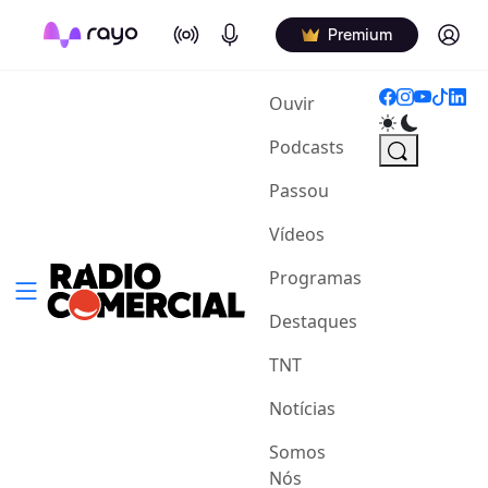
On Air
Podcasts
Log in
Premium
(current)
Ouvir
Podcasts
Passou
Vídeos
Programas
Destaques
TNT
Notícias
Somos
Nós