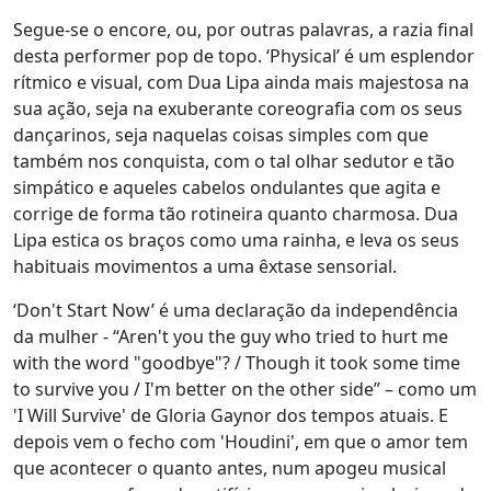
Segue-se o encore, ou, por outras palavras, a razia final
desta performer pop de topo. ‘Physical’ é um esplendor
rítmico e visual, com Dua Lipa ainda mais majestosa na
sua ação, seja na exuberante coreografia com os seus
dançarinos, seja naquelas coisas simples com que
também nos conquista, com o tal olhar sedutor e tão
simpático e aqueles cabelos ondulantes que agita e
corrige de forma tão rotineira quanto charmosa. Dua
Lipa estica os braços como uma rainha, e leva os seus
habituais movimentos a uma êxtase sensorial.
‘Don't Start Now’ é uma declaração da independência
da mulher - “Aren't you the guy who tried to hurt me
with the word "goodbye"? / Though it took some time
to survive you / I'm better on the other side” – como um
'I Will Survive' de Gloria Gaynor dos tempos atuais. E
depois vem o fecho com 'Houdini', em que o amor tem
que acontecer o quanto antes, num apogeu musical