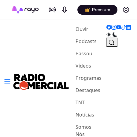
On Air
Podcasts
Log in
Premium
(current)
Ouvir
Podcasts
Passou
Vídeos
Programas
Destaques
TNT
Notícias
Somos
Nós