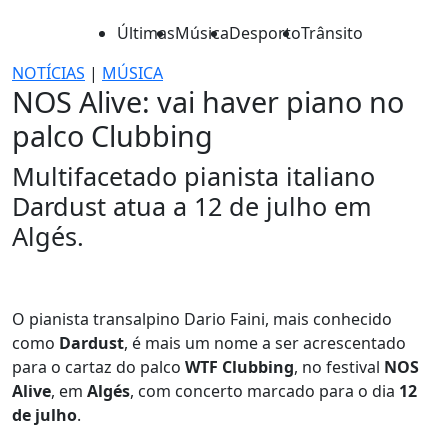
Últimas
Música
Desporto
Trânsito
NOTÍCIAS
|
MÚSICA
NOS Alive: vai haver piano no
palco Clubbing
Multifacetado pianista italiano
Dardust atua a 12 de julho em
Algés.
O pianista transalpino Dario Faini, mais conhecido
como
Dardust
, é mais um nome a ser acrescentado
para o cartaz do palco
WTF Clubbing
, no festival
NOS
Alive
, em
Algés
, com concerto marcado para o dia
12
de julho
.