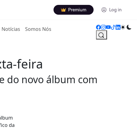
Premium
Log in
Notícias
Somos Nós
ta-feira
rte do novo álbum com
 álbum
fico da