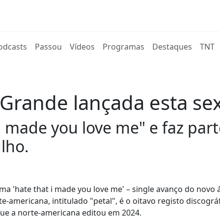
rent)
odcasts
Passou
Vídeos
Programas
Destaques
TNT
Grande lançada esta sex
i made you love me" e faz pa
lho.
tema 'hate that i made you love me' – single avanço do novo
te-americana, intitulado "petal", é o oitavo registo discográ
que a norte-americana editou em 2024.