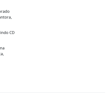
borado
antora,
luindo CD
 na
ta,