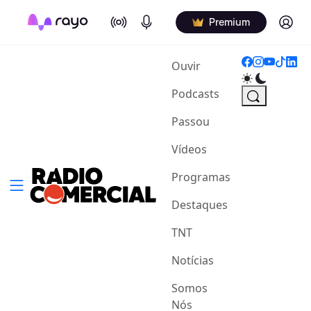
On Air
Podcasts
Log in
Premium
(current)
Ouvir
Podcasts
Passou
Vídeos
Programas
Destaques
TNT
Notícias
Somos
Nós