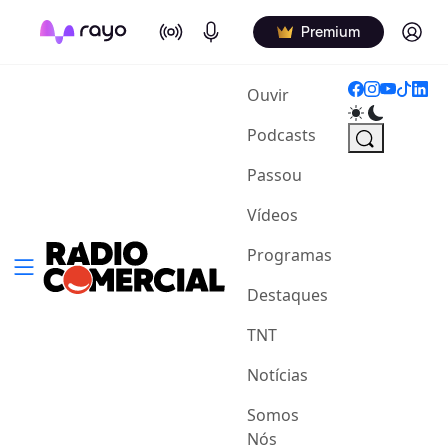
On Air
Podcasts
Log in
Premium
(current)
Ouvir
Podcasts
Passou
Vídeos
Programas
Destaques
TNT
Notícias
Somos
Nós