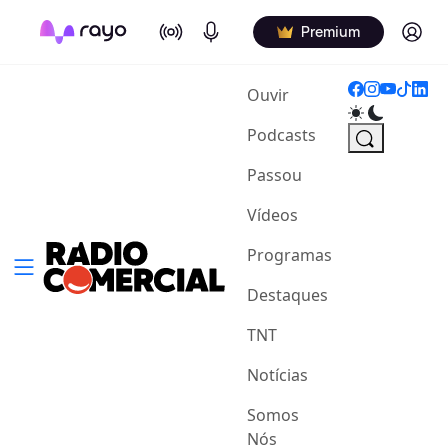
On Air
Podcasts
Log in
Premium
(current)
Ouvir
Podcasts
Passou
Vídeos
Programas
Destaques
TNT
Notícias
Somos
Nós