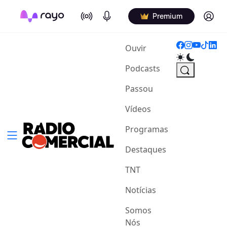
On Air
Podcasts
Log in
Premium
(current)
Ouvir
Podcasts
Passou
Vídeos
Programas
Destaques
TNT
Notícias
Somos
Nós