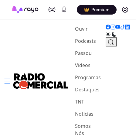
On Air
Podcasts
Log in
Premium
(current)
Ouvir
Podcasts
Passou
Vídeos
Programas
Destaques
TNT
Notícias
Somos
Nós