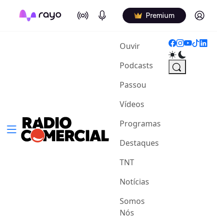
On Air
Podcasts
Log in
Premium
(current)
Ouvir
Podcasts
Passou
Vídeos
Programas
Destaques
TNT
Notícias
Somos
Nós