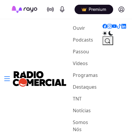
On Air
Podcasts
Log in
Premium
(current)
Ouvir
Podcasts
Passou
Vídeos
Programas
Destaques
TNT
Notícias
Somos
Nós